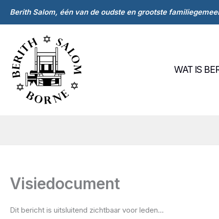
Ga
Berith Salom, één van de oudste en grootste familiegem
naar
de
inhoud
WAT IS BE
Visiedocument
Dit bericht is uitsluitend zichtbaar voor leden...