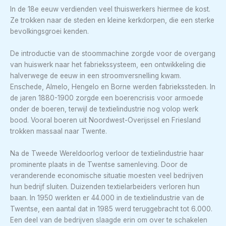
In de 18e eeuw verdienden veel thuiswerkers hiermee de kost.
Ze trokken naar de steden en kleine kerkdorpen, die een sterke
bevolkingsgroei kenden.
De introductie van de stoommachine zorgde voor de overgang
van huiswerk naar het fabriekssysteem, een ontwikkeling die
halverwege de eeuw in een stroomversnelling kwam.
Enschede, Almelo, Hengelo en Borne werden fabriekssteden. In
de jaren 1880-1900 zorgde een boerencrisis voor armoede
onder de boeren, terwijl de textielindustrie nog volop werk
bood. Vooral boeren uit Noordwest-Overijssel en Friesland
trokken massaal naar Twente.
Na de Tweede Wereldoorlog verloor de textielindustrie haar
prominente plaats in de Twentse samenleving. Door de
veranderende economische situatie moesten veel bedrijven
hun bedrijf sluiten. Duizenden textielarbeiders verloren hun
baan. In 1950 werkten er 44.000 in de textielindustrie van de
Twentse, een aantal dat in 1985 werd teruggebracht tot 6.000.
Een deel van de bedrijven slaagde erin om over te schakelen