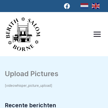
Ga
naar
de
inhoud
Upload Pictures
[videowhisper_picture_upload]
Recente berichten