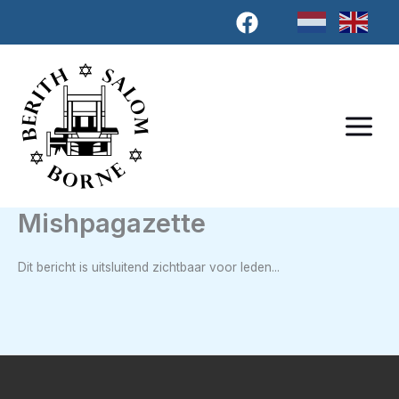
Ga
naar
de
inhoud
Mishpagazette
Dit bericht is uitsluitend zichtbaar voor leden...